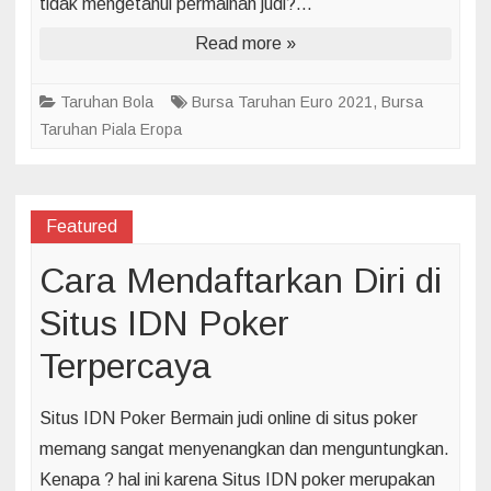
tidak mengetahui permainan judi?…
Read more »
Taruhan Bola
Bursa Taruhan Euro 2021
,
Bursa
Taruhan Piala Eropa
Featured
Cara Mendaftarkan Diri di
Situs IDN Poker
Terpercaya
Situs IDN Poker Bermain judi online di situs poker
memang sangat menyenangkan dan menguntungkan.
Kenapa ? hal ini karena Situs IDN poker merupakan