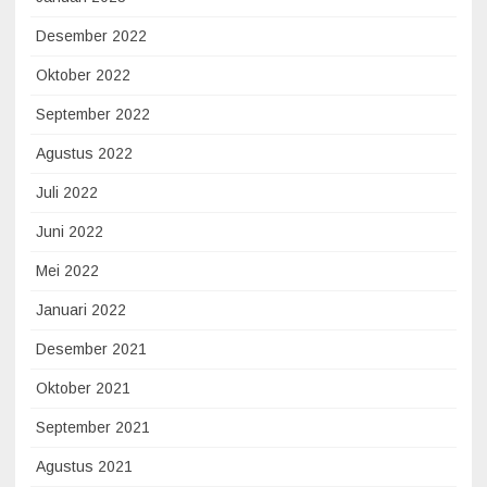
Desember 2022
Oktober 2022
September 2022
Agustus 2022
Juli 2022
Juni 2022
Mei 2022
Januari 2022
Desember 2021
Oktober 2021
September 2021
Agustus 2021