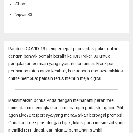
Sbobet
Vipwin88
Pandemi COVID-19 mempercepat popularitas poker online,
dengan banyak pemain beralih ke
IDN Poker 88
untuk
pengalaman bermain yang nyaman dan aman. Meskipun
permainan tatap muka kembali, kemudahan dan aksesibilitas
online membuat pemain terus memilih meja digital.
Maksimalkan bonus Anda dengan memahami peran free
spins dalam meningkatkan kemenangan pada slot gacor. Pilih
agen Live22
terpercaya yang menawarkan berbagai promosi.
Gunakan free spins dengan bijak, fokus pada mesin slot yang
memiliki RTP tinggi, dan nikmati permainan sambil