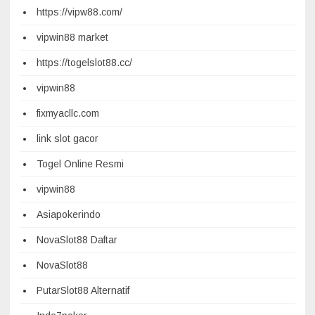
https://vipw88.com/
vipwin88 market
https://togelslot88.cc/
vipwin88
fixmyacllc.com
link slot gacor
Togel Online Resmi
vipwin88
Asiapokerindo
NovaSlot88 Daftar
NovaSlot88
PutarSlot88 Alternatif