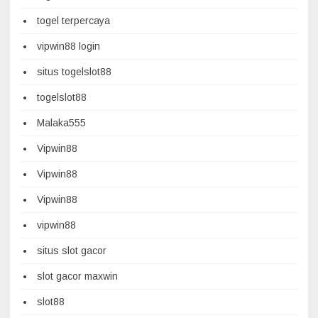
togel terpercaya
vipwin88 login
situs togelslot88
togelslot88
Malaka555
Vipwin88
Vipwin88
Vipwin88
vipwin88
situs slot gacor
slot gacor maxwin
slot88