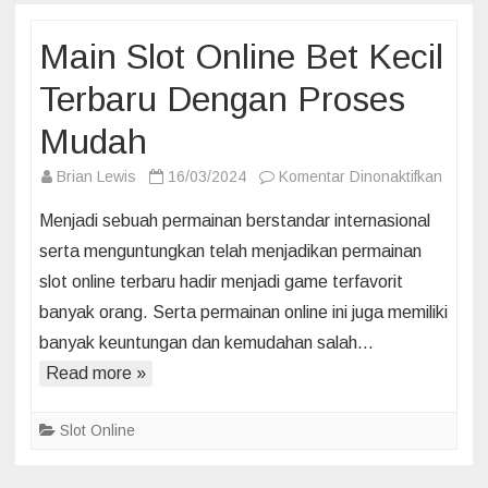
Main Slot Online Bet Kecil
Terbaru Dengan Proses
Mudah
pada
Brian Lewis
16/03/2024
Komentar Dinonaktifkan
Main
Menjadi sebuah permainan berstandar internasional
Slot
serta menguntungkan telah menjadikan permainan
Online
slot online terbaru hadir menjadi game terfavorit
Bet
banyak orang. Serta permainan online ini juga memiliki
Kecil
Terbar
banyak keuntungan dan kemudahan salah…
Denga
Read more »
Prose
Mudah
Slot Online