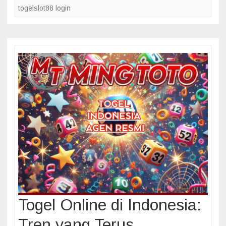
togelslot88 login
Togel Online di Indonesia:
Tren yang Terus