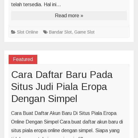
telah tersedia. Hal ini…
Read more »
Slot Online
Bandar Slot
,
Game Slot
Featured
Cara Daftar Baru Pada
Situs Judi Piala Eropa
Dengan Simpel
Cara Buat Daftar Akun Baru Di Situs Piala Eropa
Online Dengan Simpel Cara buat daftar akun baru di
situs piala eropa online dengan simpel. Siapa yang