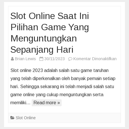
Slot Online Saat Ini
Pilihan Game Yang
Menguntungkan
Sepanjang Hari
pada
Brian Lewis
30/11/2023
Komentar Dinonaktifkan
Slot
Slot online 2023 adalah salah satu game taruhan
Online
yang telah diperkenalkan oleh banyak pemain setiap
Saat
hari. Sehingga sekarang ini telah menjadi salah satu
Ini
game online yang cukup menguntungkan serta
Pilihan
Game
memiliki…
Read more »
Yang
Mengu
Slot Online
Sepan