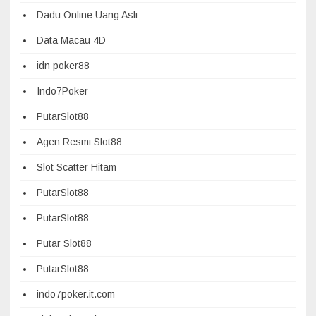
Dadu Online Uang Asli
Data Macau 4D
idn poker88
Indo7Poker
PutarSlot88
Agen Resmi Slot88
Slot Scatter Hitam
PutarSlot88
PutarSlot88
Putar Slot88
PutarSlot88
indo7poker.it.com