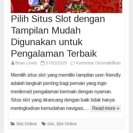
Pilih Situs Slot dengan
Tampilan Mudah
Digunakan untuk
Pengalaman Terbaik
pada
Brian Lewis
07/02/2025
Komentar Dinonaktifkan
Pilih
Memilih situs slot yang memiliki tampilan user-friendly
Situs
adalah langkah penting bagi pemain yang ingin
Slot
menikmati pengalaman bermain dengan nyaman.
denga
Situs slot yang dirancang dengan baik tidak hanya
Tampil
Mudah
meningkatkan kemudahan navigasi,…
Read more »
Digun
untuk
Slot Online
slot
,
Slot Online
Penga