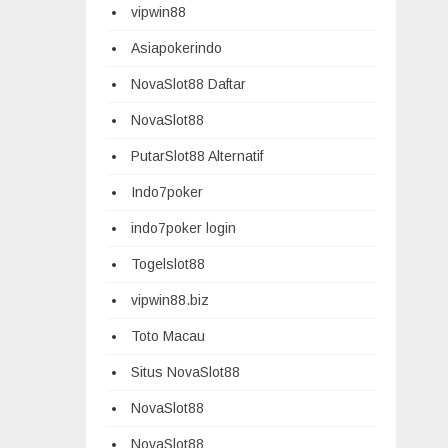
vipwin88
Asiapokerindo
NovaSlot88 Daftar
NovaSlot88
PutarSlot88 Alternatif
Indo7poker
indo7poker login
Togelslot88
vipwin88.biz
Toto Macau
Situs NovaSlot88
NovaSlot88
NovaSlot88