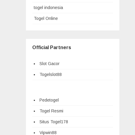
togel indonesia
Togel Online
Official Partners
Slot Gacor
Togelslot88
Pedetogel
Togel Resmi
Situs Togel178
Vipwin88