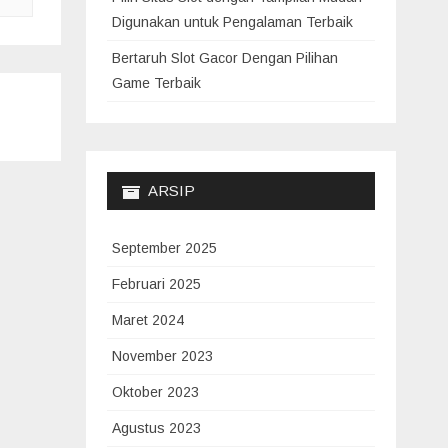
Digunakan untuk Pengalaman Terbaik
Bertaruh Slot Gacor Dengan Pilihan
Game Terbaik
ARSIP
September 2025
Februari 2025
Maret 2024
November 2023
Oktober 2023
Agustus 2023