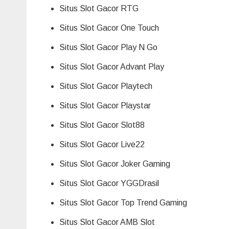
Situs Slot Gacor RTG
Situs Slot Gacor One Touch
Situs Slot Gacor Play N Go
Situs Slot Gacor Advant Play
Situs Slot Gacor Playtech
Situs Slot Gacor Playstar
Situs Slot Gacor Slot88
Situs Slot Gacor Live22
Situs Slot Gacor Joker Gaming
Situs Slot Gacor YGGDrasil
Situs Slot Gacor Top Trend Gaming
Situs Slot Gacor AMB Slot