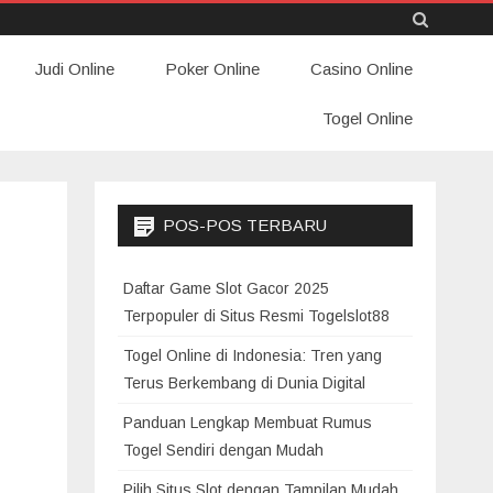
Skip
to
Judi Online
Poker Online
Casino Online
content
Togel Online
POS-POS TERBARU
Daftar Game Slot Gacor 2025
Terpopuler di Situs Resmi Togelslot88
Togel Online di Indonesia: Tren yang
Terus Berkembang di Dunia Digital
Panduan Lengkap Membuat Rumus
Togel Sendiri dengan Mudah
Pilih Situs Slot dengan Tampilan Mudah