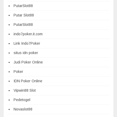
PutarSlot88
Putar Slot88
PutarSlot88
indo7poker.it.com
Link Indo7Poker
situs idn poker
Judi Poker Online
Poker
IDN Poker Online
Vipwin88 Slot
Pedetogel
Novaslot88