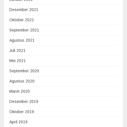
Desember 2021
Oktober 2021
September 2021
Agustus 2021
Juli 2021
Mei 2021
September 2020
Agustus 2020
Maret 2020
Desember 2019
Oktober 2019
April 2019