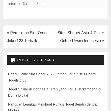
Internet
,
Taruhan Sbobet
Navigasi
Permainan Slot Online
Situs Sbobet Asia & Poker
pos
Joker123 Terbaik
Online Resmi Indonesia
POS-POS TERBARU
Daftar Game Slot Gacor 2025 Terpopuler di Situs Resmi
Togelslot88
Togel Online di Indonesia: Tren yang Terus Berkembang di
Dunia Digital
Panduan Lengkap Membuat Rumus Togel Sendiri dengan
Mudah