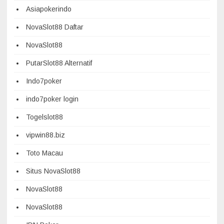
Asiapokerindo
NovaSlot88 Daftar
NovaSlot88
PutarSlot88 Alternatif
Indo7poker
indo7poker login
Togelslot88
vipwin88.biz
Toto Macau
Situs NovaSlot88
NovaSlot88
NovaSlot88