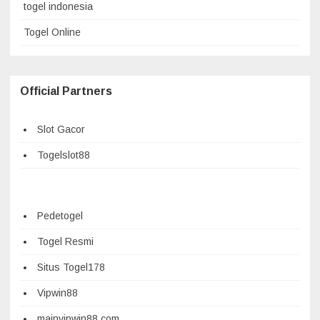
togel indonesia
Togel Online
Official Partners
Slot Gacor
Togelslot88
Pedetogel
Togel Resmi
Situs Togel178
Vipwin88
mainvipwin88.com