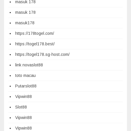
masuk 178
masuk 178
masuk178
https://178togel.com/
https://togel178.best/
https://togel178.sg-host.com/
link novaslot88
toto macau
Putarslot88
Vipwin88
Slot88
Vipwin88
Vipwin88