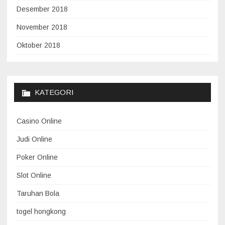
Desember 2018
November 2018
Oktober 2018
KATEGORI
Casino Online
Judi Online
Poker Online
Slot Online
Taruhan Bola
togel hongkong