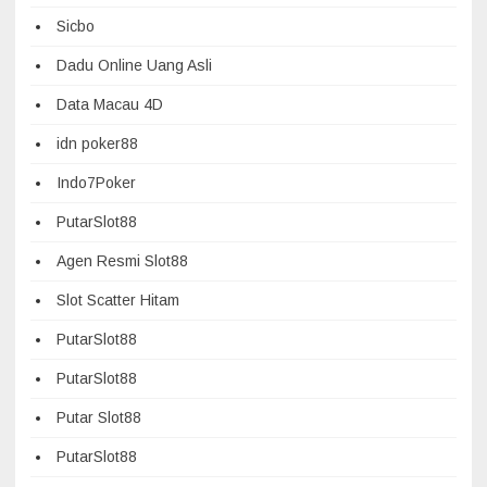
Sicbo
Dadu Online Uang Asli
Data Macau 4D
idn poker88
Indo7Poker
PutarSlot88
Agen Resmi Slot88
Slot Scatter Hitam
PutarSlot88
PutarSlot88
Putar Slot88
PutarSlot88