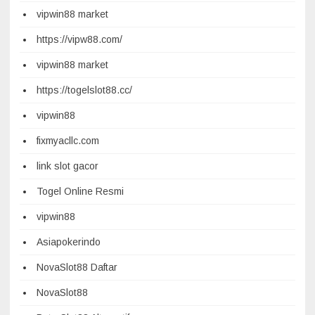
vipwin88 market
https://vipw88.com/
vipwin88 market
https://togelslot88.cc/
vipwin88
fixmyacllc.com
link slot gacor
Togel Online Resmi
vipwin88
Asiapokerindo
NovaSlot88 Daftar
NovaSlot88