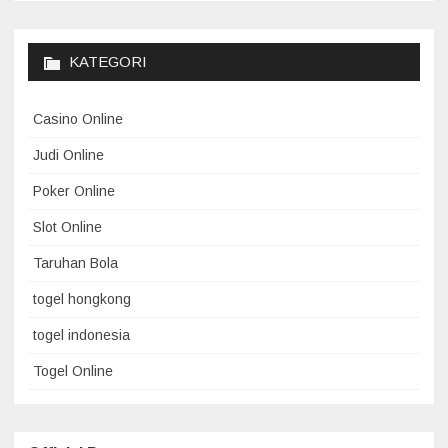
KATEGORI
Casino Online
Judi Online
Poker Online
Slot Online
Taruhan Bola
togel hongkong
togel indonesia
Togel Online