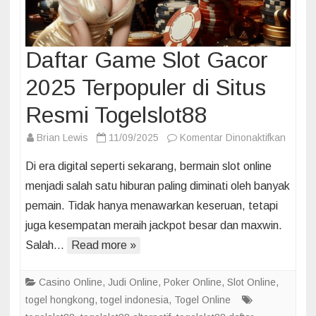
Daftar Game Slot Gacor
2025 Terpopuler di Situs
Resmi Togelslot88
pada
Brian Lewis
11/09/2025
Komentar Dinonaktifkan
Daftar
Di era digital seperti sekarang, bermain slot online
Game
menjadi salah satu hiburan paling diminati oleh banyak
Slot
pemain. Tidak hanya menawarkan keseruan, tetapi
Gacor
juga kesempatan meraih jackpot besar dan maxwin.
2025
Terpop
Salah…
Read more »
di
Situs
Casino Online
,
Judi Online
,
Poker Online
,
Slot Online
,
Resmi
togel hongkong
,
togel indonesia
,
Togel Online
Togels