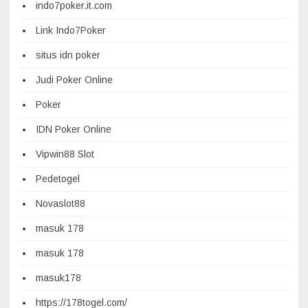
indo7poker.it.com
Link Indo7Poker
situs idn poker
Judi Poker Online
Poker
IDN Poker Online
Vipwin88 Slot
Pedetogel
Novaslot88
masuk 178
masuk 178
masuk178
https://178togel.com/