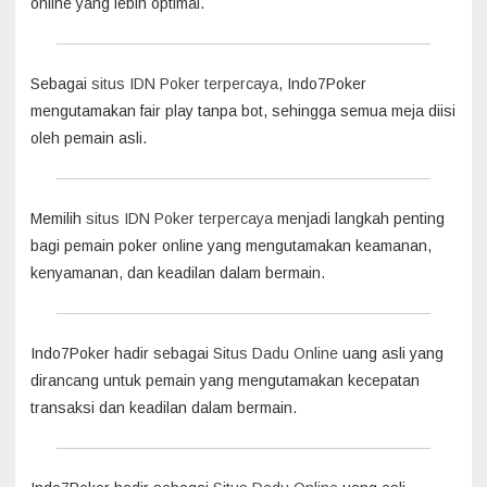
online yang lebih optimal.
Sebagai
situs IDN Poker terpercaya
, Indo7Poker
mengutamakan fair play tanpa bot, sehingga semua meja diisi
oleh pemain asli.
Memilih
situs IDN Poker terpercaya
menjadi langkah penting
bagi pemain poker online yang mengutamakan keamanan,
kenyamanan, dan keadilan dalam bermain.
Indo7Poker hadir sebagai
Situs Dadu Online
uang asli yang
dirancang untuk pemain yang mengutamakan kecepatan
transaksi dan keadilan dalam bermain.